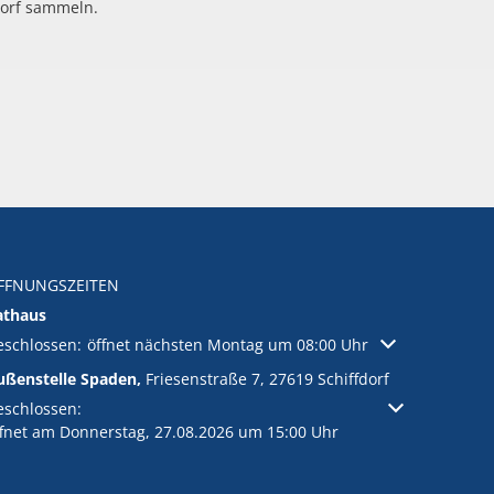
dorf sammeln.
FFNUNGSZEITEN
athaus
licken, um weitere Öffnungs- oder Schließzeiten auszublenden
eschlossen:
öffnet nächsten Montag um 08:00 Uhr
ußenstelle Spaden,
Friesenstraße 7, 27619 Schiffdorf
licken, um weitere Öffnungs- oder Schließzeiten auszublenden
eschlossen:
ffnet am Donnerstag, 27.08.2026 um 15:00 Uhr