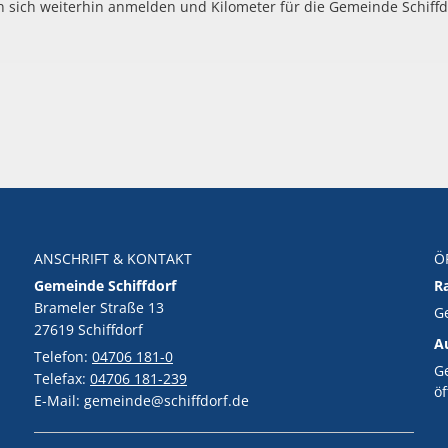
 sich weiterhin anmelden und Kilometer für die Gemeinde Schiff
ANSCHRIFT & KONTAKT
Ö
Gemeinde Schiffdorf
R
Brameler Straße 13
K
G
27619 Schiffdorf
A
Telefon:
04706 181-0
K
G
Telefax:
04706 181-239
ö
E-Mail: gemeinde@schiffdorf.de