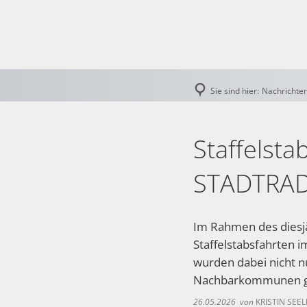
Rath
Bek
Sie sind hier:
Nachrichte
Fin
Gem
Staffelst
Öffe
STADTRADE
Wah
Im Rahmen des diesj
Polit
Staffelstabsfahrten 
Rat
wurden dabei nicht n
Nachbarkommunen ge
Ste
26.05.2026
von
KRISTIN SEE