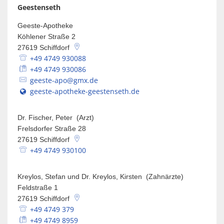
Spaden
Wirtschaft
Geestenseth
Laven
Heiraten
Geeste-Apotheke
Schiffd
Köhlener Straße 2
Kindertagesstätten
Sellsted
27619
Schiffdorf
+49 4749 930088
Meldeamt
Spaden
+49 4749 930086
geeste-apo@gmx.de
Wehdel
Schulen
geeste-apotheke-geestenseth.de
Wehde
Wildschäden
Dr. Fischer, Peter (Arzt)
Frelsdorfer Straße 28
Wochenmärkte
27619
Schiffdorf
+49 4749 930100
Kreylos, Stefan und Dr. Kreylos, Kirsten (Zahnärzte)
Feldstraße 1
27619
Schiffdorf
+49 4749 379
+49 4749 8959