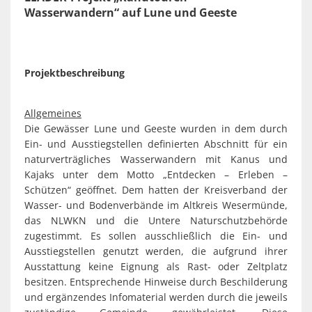
Spaden
Wirtschaft
Wasserwandern“ auf Lune und Geeste
Laven
Heiraten
Schiffd
Kindertagesstätten
Sellsted
Projektbeschreibung
Meldeamt
Spaden
Wehdel
Allgemeines
Schulen
Die Gewässer Lune und Geeste wurden in dem durch
Wehde
Ein- und Ausstiegstellen definierten Abschnitt für ein
Wildschäden
naturverträgliches Wasserwandern mit Kanus und
Kajaks unter dem Motto „Entdecken – Erleben –
Wochenmärkte
Schützen“ geöffnet. Dem hatten der Kreisverband der
Wasser- und Bodenverbände im Altkreis Wesermünde,
das NLWKN und die Untere Naturschutzbehörde
zugestimmt. Es sollen ausschließlich die Ein- und
Ausstiegstellen genutzt werden, die aufgrund ihrer
Ausstattung keine Eignung als Rast- oder Zeltplatz
besitzen. Entsprechende Hinweise durch Beschilderung
und ergänzendes Infomaterial werden durch die jeweils