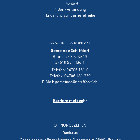
Kontakt
Bankverbindung
Erklärung zur Barrierefreiheit
ANSCHRIFT & KONTAKT
Gemeinde Schiffdorf
Brameler Straße 13
27619 Schiffdorf
Telefon:
04706 181-0
Telefax:
04706 181-239
E-Mail: gemeinde@schiffdorf.de
Barriere melden
ÖFFNUNGSZEITEN
Rathaus
Klicken, um weitere Öffnungs- oder Schließzeiten auszublenden
Geschlossen:
öffnet nächsten Dienstag um 08:00 Uhr