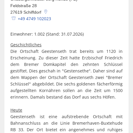
Spaden
Wirtschaft
Feldstraße 28
Laven
Heiraten
27619
Schiffdorf
Schiffd
+49 4749 102023
Kindertagesstätten
Sellsted
Einwohner: 1.002 (Stand: 31.07.2026)
Meldeamt
Spaden
Geschichtliches
Wehdel
Schulen
Die Ortschaft Geestenseth trat bereits um 1120 in
Erscheinung. Zu dieser Zeit hatte Erzbischof Friedrich
Wehde
Wildschäden
dem Bremer Domkapitel den zehnten Schlüssel
gestiftet. Dies geschah in "Gestensethe". Daher sind auf
Wochenmärkte
dem Wappen der Ortschaft Geestenseth zwei "Bremer
Schlüssel" abgebildet. Die sechs goldenen fächerförmig
aufgestellten Kornähren sollen an die Zeit um 1500
erinnern. Damals bestand das Dorf aus sechs Höfen.
Heute
Geestenseth ist eine aufstrebende Ortschaft mit
Bahnanschluss an die Linie Bremerhaven-Buxtehude
RB 33. Der Ort bietet ein angenehmes und ruhiges