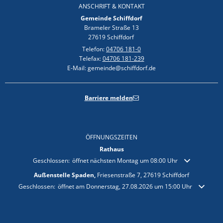
ANSCHRIFT & KONTAKT
Gemeinde Schiffdorf
Brameler Straße 13
27619 Schiffdorf
Telefon:
04706 181-0
Telefax:
04706 181-239
E-Mail: gemeinde@schiffdorf.de
Barriere melden
ÖFFNUNGSZEITEN
Rathaus
Klicken, um weitere Öffnungs- oder Schließzeiten auszublenden
Geschlossen:
öffnet nächsten Montag um 08:00 Uhr
Außenstelle Spaden,
Friesenstraße 7, 27619 Schiffdorf
Klicken, um weitere Öffnungs- oder Schließzeiten auszublenden
Geschlossen:
öffnet am Donnerstag, 27.08.2026 um 15:00 Uhr