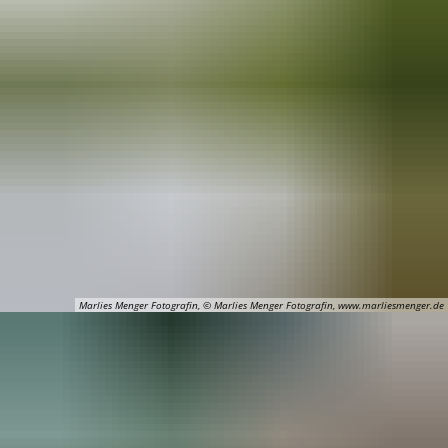
Spaden
Wirtschaft
Laven
Heiraten
Schiffd
Kindertagesstätten
Sellsted
Meldeamt
Spaden
Wehdel
Schulen
Wehde
Wildschäden
Wochenmärkte
Marlies Menger Fotografin, © Marlies Menger Fotografin, www.marliesmenger.de