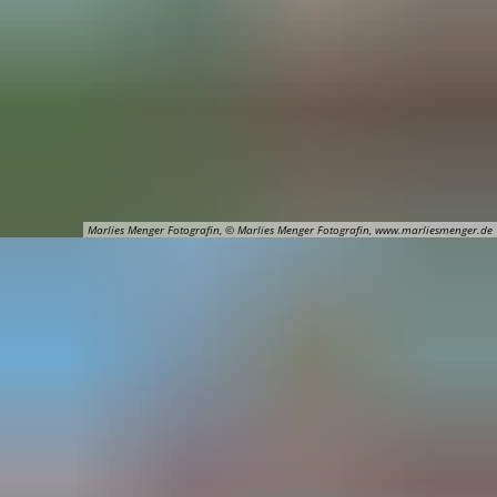
Marlies Menger Fotografin, © Marlies Menger Fotografin, www.marliesmenger.de