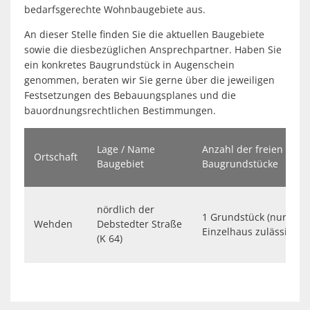
Spaden
Wirtschaft
bedarfsgerechte Wohnbaugebiete aus.
Laven
Heiraten
An dieser Stelle finden Sie die aktuellen Baugebiete
Schiffd
sowie die diesbezüglichen Ansprechpartner. Haben Sie
Kindertagesstätten
Sellsted
ein konkretes Baugrundstück in Augenschein
genommen, beraten wir Sie gerne über die jeweiligen
Meldeamt
Spaden
Festsetzungen des Bebauungsplanes und die
bauordnungsrechtlichen Bestimmungen.
Wehdel
Schulen
Wehde
Wildschäden
Lage / Name
Anzahl der freien
Ortschaft
Baugebiet
Baugrundstücke
Wochenmärkte
nördlich der
1 Grundstück (nur
Wehden
Debstedter Straße
Einzelhaus zulässig)
(K 64)