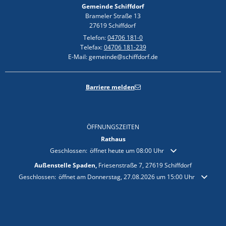
Gemeinde Schiffdorf
Brameler Straße 13
27619 Schiffdorf
Telefon:
04706 181-0
Telefax:
04706 181-239
E-Mail: gemeinde@schiffdorf.de
Barriere melden
ÖFFNUNGSZEITEN
Rathaus
Klicken, um weitere Öffnungs- oder Schließzeiten auszublende
Geschlossen:
öffnet heute um 08:00 Uhr
Außenstelle Spaden,
Friesenstraße 7, 27619 Schiffdorf
Klicken, um weitere Öffnungs- oder Schließzeiten auszublenden
Geschlossen:
öffnet am Donnerstag, 27.08.2026 um 15:00 Uhr