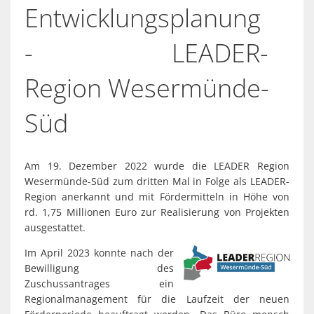
Spaden
Entwicklungsplanung
Wirtschaft
Laven
Heiraten
Schiffd
- LEADER-
Kindertagesstätten
Sellsted
Region Wesermünde-
Meldeamt
Spaden
Süd
Wehdel
Schulen
Wehde
Wildschäden
Am 19. Dezember 2022 wurde die LEADER Region
Wesermünde-Süd zum dritten Mal in Folge als LEADER-
Wochenmärkte
Region anerkannt und mit Fördermitteln in Höhe von
rd. 1,75 Millionen Euro zur Realisierung von Projekten
ausgestattet.
Im April 2023 konnte nach der
Bewilligung des
Zuschussantrages ein
Regionalmanagement für die Laufzeit der neuen