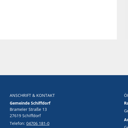
ANSCHRIFT & KONTAKT
Ö
Gemeinde Schiffdorf
R
Brameler Straße 13
K
G
27619 Schiffdorf
A
Telefon:
04706 181-0
K
G