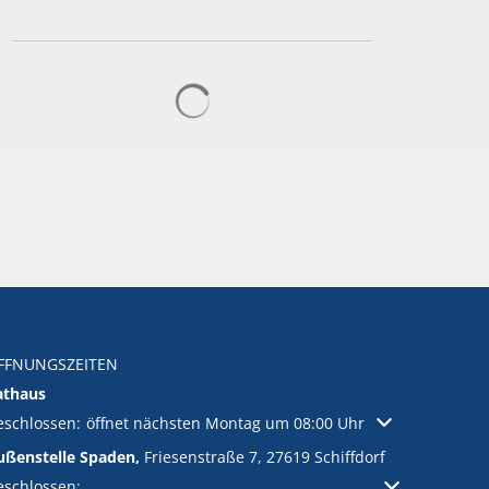
Suchergebnisse werden geladen
FFNUNGSZEITEN
athaus
licken, um weitere Öffnungs- oder Schließzeiten auszublenden
eschlossen:
öffnet nächsten Montag um 08:00 Uhr
ußenstelle Spaden,
Friesenstraße 7, 27619 Schiffdorf
licken, um weitere Öffnungs- oder Schließzeiten auszublenden
eschlossen: