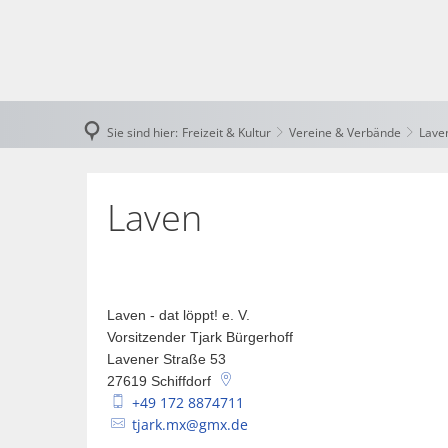
Rath
Bek
Sie sind hier:
Freizeit & Kultur
Vereine & Verbände
Lave
Fin
Gem
Laven
Öffe
Wah
Laven - dat löppt! e. V.
Polit
Vorsitzender Tjark Bürgerhoff
Lavener Straße 53
Rat
27619
Schiffdorf
+49 172 8874711
Ste
tjark.mx@gmx.de