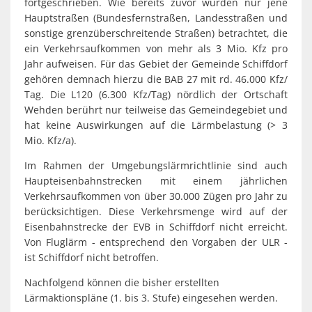
Spaden
fortgeschrieben. Wie bereits zuvor wurden nur jene
Wirtschaft
Laven
Hauptstraßen (Bundesfernstraßen, Landesstraßen und
Heiraten
sonstige grenzüberschreitende Straßen) betrachtet, die
Schiffd
ein Verkehrsaufkommen von mehr als 3 Mio. Kfz pro
Kindertagesstätten
Jahr aufweisen. Für das Gebiet der Gemeinde Schiffdorf
Sellsted
gehören demnach hierzu die BAB 27 mit rd. 46.000 Kfz/
Meldeamt
Spaden
Tag. Die L120 (6.300 Kfz/Tag) nördlich der Ortschaft
Wehden berührt nur teilweise das Gemeindegebiet und
Wehdel
Schulen
hat keine Auswirkungen auf die Lärmbelastung (> 3
Wehde
Mio. Kfz/a).
Wildschäden
Im Rahmen der Umgebungslärmrichtlinie sind auch
Wochenmärkte
Haupteisenbahnstrecken mit einem jährlichen
Verkehrsaufkommen von über 30.000 Zügen pro Jahr zu
berücksichtigen. Diese Verkehrsmenge wird auf der
Eisenbahnstrecke der EVB in Schiffdorf nicht erreicht.
Von Fluglärm - entsprechend den Vorgaben der ULR -
ist Schiffdorf nicht betroffen.
Nachfolgend können die bisher erstellten
Lärmaktionspläne (1. bis 3. Stufe) eingesehen werden.