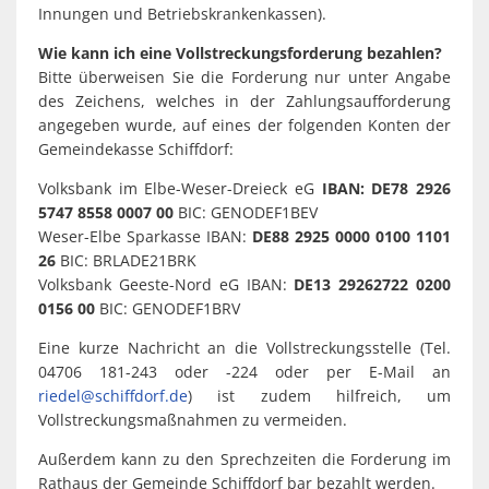
Innungen und Betriebskrankenkassen).
Wie kann ich eine Vollstreckungsforderung bezahlen?
Bitte überweisen Sie die Forderung nur unter Angabe
des Zeichens, welches in der Zahlungsaufforderung
angegeben wurde, auf eines der folgenden Konten der
Gemeindekasse Schiffdorf:
Volksbank im Elbe-Weser-Dreieck eG
IBAN: DE78 2926
5747 8558 0007 00
BIC: GENODEF1BEV
Weser-Elbe Sparkasse IBAN:
DE88 2925 0000 0100 1101
26
BIC: BRLADE21BRK
Volksbank Geeste-Nord eG IBAN:
DE13 29262722 0200
0156 00
BIC: GENODEF1BRV
Eine kurze Nachricht an die Vollstreckungsstelle (Tel.
04706 181-243 oder -224 oder per E-Mail an
riedel@schiffdorf.de
) ist zudem hilfreich, um
Vollstreckungsmaßnahmen zu vermeiden.
Außerdem kann zu den Sprechzeiten die Forderung im
Rathaus der Gemeinde Schiffdorf bar bezahlt werden.