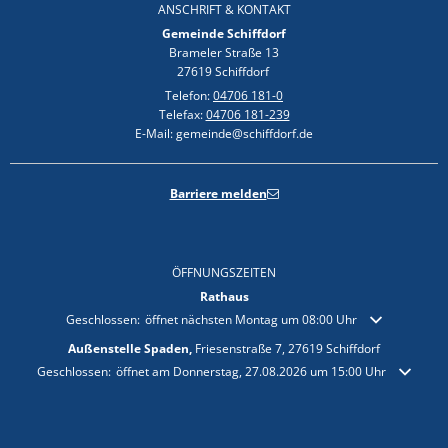
ANSCHRIFT & KONTAKT
Gemeinde Schiffdorf
Brameler Straße 13
27619 Schiffdorf
Telefon:
04706 181-0
Telefax:
04706 181-239
E-Mail: gemeinde@schiffdorf.de
Barriere melden
ÖFFNUNGSZEITEN
Rathaus
Klicken, um weitere Öffnungs- oder Schließzeiten auszublenden
Geschlossen:
öffnet nächsten Montag um 08:00 Uhr
Außenstelle Spaden,
Friesenstraße 7, 27619 Schiffdorf
Klicken, um weitere Öffnungs- oder Schließzeiten auszublenden
Geschlossen:
öffnet am Donnerstag, 27.08.2026 um 15:00 Uhr