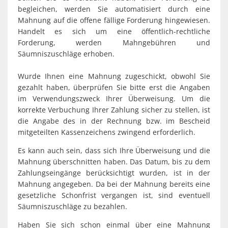
Spaden
Wirtschaft
begleichen, werden Sie automatisiert durch eine
Laven
Heiraten
Mahnung auf die offene fällige Forderung hingewiesen.
Schiffd
Handelt es sich um eine öffentlich-rechtliche
Kindertagesstätten
Forderung, werden Mahngebühren und
Sellsted
Säumniszuschläge erhoben.
Meldeamt
Spaden
Wurde Ihnen eine Mahnung zugeschickt, obwohl Sie
Wehdel
Schulen
gezahlt haben, überprüfen Sie bitte erst die Angaben
im Verwendungszweck Ihrer Überweisung. Um die
Wehde
Wildschäden
korrekte Verbuchung Ihrer Zahlung sicher zu stellen, ist
die Angabe des in der Rechnung bzw. im Bescheid
Wochenmärkte
mitgeteilten Kassenzeichens zwingend erforderlich.
Es kann auch sein, dass sich Ihre Überweisung und die
Mahnung überschnitten haben. Das Datum, bis zu dem
Zahlungseingänge berücksichtigt wurden, ist in der
Mahnung angegeben. Da bei der Mahnung bereits eine
gesetzliche Schonfrist vergangen ist, sind eventuell
Säumniszuschläge zu bezahlen.
Haben Sie sich schon einmal über eine Mahnung