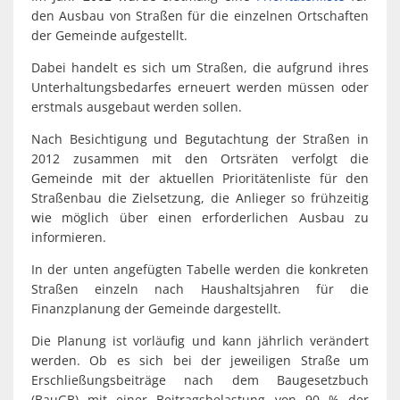
Spaden
Wirtschaft
den Ausbau von Straßen für die einzelnen Ortschaften
Laven
Heiraten
der Gemeinde aufgestellt.
Schiffd
Kindertagesstätten
Dabei handelt es sich um Straßen, die aufgrund ihres
Sellsted
Unterhaltungsbedarfes erneuert werden müssen oder
erstmals ausgebaut werden sollen.
Meldeamt
Spaden
Nach Besichtigung und Begutachtung der Straßen in
Wehdel
Schulen
2012 zusammen mit den Ortsräten verfolgt die
Wehde
Gemeinde mit der aktuellen Prioritätenliste für den
Wildschäden
Straßenbau die Zielsetzung, die Anlieger so frühzeitig
wie möglich über einen erforderlichen Ausbau zu
Wochenmärkte
informieren.
In der unten angefügten Tabelle werden die konkreten
Straßen einzeln nach Haushaltsjahren für die
Finanzplanung der Gemeinde dargestellt.
Die Planung ist vorläufig und kann jährlich verändert
werden. Ob es sich bei der jeweiligen Straße um
Erschließungsbeiträge nach dem Baugesetzbuch
(BauGB) mit einer Beitragsbelastung von 90 % der