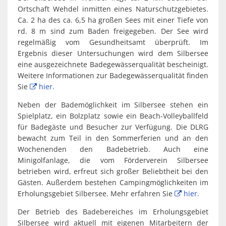
Spaden
Wirtschaft
Ortschaft Wehdel inmitten eines Naturschutzgebietes.
Laven
Heiraten
Ca. 2 ha des ca. 6,5 ha großen Sees mit einer Tiefe von
Schiffd
rd. 8 m sind zum Baden freigegeben. Der See wird
Kindertagesstätten
regelmäßig vom Gesundheitsamt überprüft. Im
Sellsted
Ergebnis dieser Untersuchungen wird dem Silbersee
Meldeamt
Spaden
eine ausgezeichnete Badegewässerqualität bescheinigt.
Weitere Informationen zur Badegewässerqualität finden
Wehdel
Schulen
Sie
hier.
Wehde
Neben der Bademöglichkeit im Silbersee stehen ein
Wildschäden
Spielplatz, ein Bolzplatz sowie ein Beach-Volleyballfeld
für Badegäste und Besucher zur Verfügung. Die DLRG
Wochenmärkte
bewacht zum Teil in den Sommerferien und an den
Wochenenden den Badebetrieb. Auch eine
Minigolfanlage, die vom Förderverein Silbersee
betrieben wird, erfreut sich großer Beliebtheit bei den
Gästen. Außerdem bestehen Campingmöglichkeiten im
Erholungsgebiet Silbersee. Mehr erfahren Sie
hier.
Der Betrieb des Badebereiches im Erholungsgebiet
Silbersee wird aktuell mit eigenen Mitarbeitern der