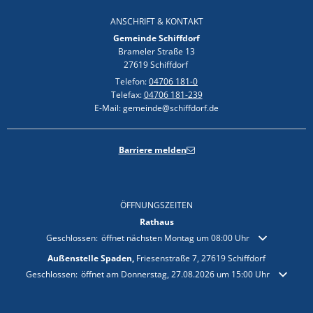
ANSCHRIFT & KONTAKT
Gemeinde Schiffdorf
Brameler Straße 13
27619 Schiffdorf
Telefon:
04706 181-0
Telefax:
04706 181-239
E-Mail: gemeinde@schiffdorf.de
Barriere melden
ÖFFNUNGSZEITEN
Rathaus
Klicken, um weitere Öffnungs- oder Schließzeiten auszublenden
Geschlossen:
öffnet nächsten Montag um 08:00 Uhr
Außenstelle Spaden,
Friesenstraße 7, 27619 Schiffdorf
Klicken, um weitere Öffnungs- oder Schließzeiten auszublenden
Geschlossen:
öffnet am Donnerstag, 27.08.2026 um 15:00 Uhr