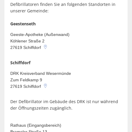
Spaden
Wirtschaft
Defibrillatoren finden Sie an folgenden Standorten in
Laven
Heiraten
unserer Gemeinde:
Schiffd
Kindertagesstätten
Geestenseth
Sellsted
Geeste-Apotheke (Außenwand)
Meldeamt
Spaden
Köhlener Straße 2
Wehdel
27619
Schiffdorf
Schulen
Wehde
Schiffdorf
Wildschäden
DRK Kreisverband Wesermünde
Wochenmärkte
Zum Feldkamp 9
27619
Schiffdorf
Der Defibrillator im Gebäude des DRK ist nur während
der Öffnungszeiten zugänglich.
Rathaus (Eingangsbereich)
Brameler Straße 13