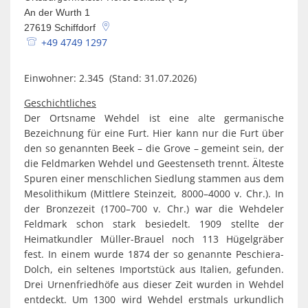
Spaden
Wirtschaft
An der Wurth 1
Laven
Heiraten
27619
Schiffdorf
Schiffd
+49 4749 1297
Kindertagesstätten
Sellsted
Einwohner: 2.345 (Stand: 31.07.2026)
Meldeamt
Spaden
Geschichtliches
Wehdel
Schulen
Der Ortsname Wehdel ist eine alte germanische
Bezeichnung für eine Furt. Hier kann nur die Furt über
Wehde
Wildschäden
den so genannten Beek – die Grove – gemeint sein, der
die Feldmarken Wehdel und Geestenseth trennt. Älteste
Wochenmärkte
Spuren einer menschlichen Siedlung stammen aus dem
Mesolithikum (Mittlere Steinzeit, 8000–4000 v. Chr.). In
der Bronzezeit (1700–700 v. Chr.) war die Wehdeler
Feldmark schon stark besiedelt. 1909 stellte der
Heimatkundler Müller-Brauel noch 113 Hügelgräber
fest. In einem wurde 1874 der so genannte Peschiera-
Dolch, ein seltenes Importstück aus Italien, gefunden.
Drei Urnenfriedhöfe aus dieser Zeit wurden in Wehdel
entdeckt. Um 1300 wird Wehdel erstmals urkundlich