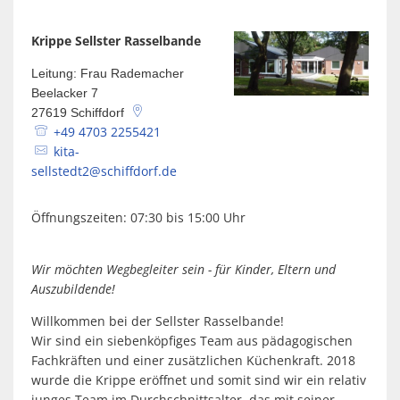
Spaden
Wirtschaft
Laven
Heiraten
Krippe Sellster Rasselbande
Schiffd
Kindertagesstätten
Leitung: Frau Rademacher
Sellsted
Beelacker 7
Meldeamt
Spaden
27619
Schiffdorf
+49 4703 2255421
Wehdel
Schulen
kita-
sellstedt2@schiffdorf.de
Wehde
Wildschäden
Öffnungszeiten: 07:30 bis 15:00 Uhr
Wochenmärkte
Wir möchten Wegbegleiter sein - für Kinder, Eltern und
Auszubildende!
Willkommen bei der Sellster Rasselbande!
Wir sind ein siebenköpfiges Team aus pädagogischen
Fachkräften und einer zusätzlichen Küchenkraft. 2018
wurde die Krippe eröffnet und somit sind wir ein relativ
junges Team im Durchschnittsalter, das mit seiner