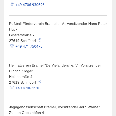
Spaden
Wirtschaft
+49 4706 930696
Laven
Heiraten
Schiffd
Kindertagesstätten
Fußball Förderverein Bramel e. V., Vorsitzender Hans-Peter
Sellsted
Huck
Meldeamt
Spaden
Ginsterstraße 7
27619
Schiffdorf
Wehdel
Schulen
+49 471 750475
Wehde
Wildschäden
Heimatverein Bramel "De Vielanders" e. V., Vorsitzender
Wochenmärkte
Hinrich Kröger
Heidestraße 4
27619
Schiffdorf
+49 4706 1510
Jagdgenossenschaft Bramel, Vorsitzender Jörn Wärner
Zu den Geesthöfen 4