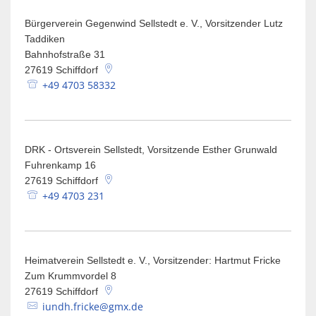
Spaden
Wirtschaft
Laven
Heiraten
Bürgerverein Gegenwind Sellstedt e. V., Vorsitzender Lutz
Taddiken
Schiffd
Kindertagesstätten
Bahnhofstraße 31
Sellsted
27619
Schiffdorf
+49 4703 58332
Meldeamt
Spaden
Wehdel
Schulen
Wehde
Wildschäden
DRK - Ortsverein Sellstedt, Vorsitzende Esther Grunwald
Fuhrenkamp 16
27619
Schiffdorf
Wochenmärkte
+49 4703 231
Heimatverein Sellstedt e. V., Vorsitzender: Hartmut Fricke
Zum Krummvordel 8
27619
Schiffdorf
iundh.fricke@gmx.de