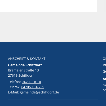
ANSCHRIFT & KONTAKT
Ö
Gemeinde Schiffdorf
R
Brameler Straße 13
K
G
27619 Schiffdorf
A
Telefon:
04706 181-0
K
G
Telefax:
04706 181-239
ö
E-Mail: gemeinde@schiffdorf.de