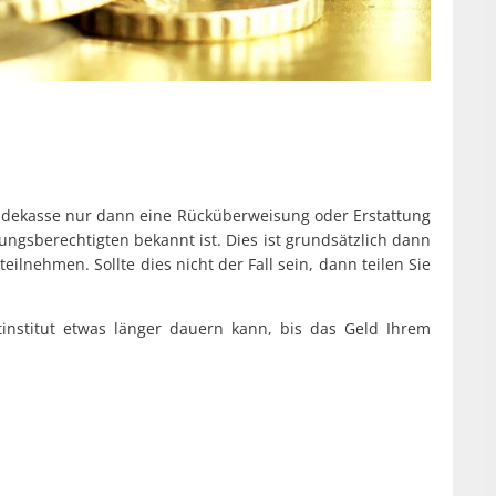
Wehden
Schiffdo
Apothek
Gesundheit & Senioren
Sellsted
Defibril
Heiraten
Spaden
Dienstl
Allgeme
Kindertagesstätten
Wehdel
Seniore
Bramel
Wehde
Meldeamt
Geeste
dekasse nur dann eine Rücküberweisung oder Erstattung
Allgeme
Schulen
Schiffdo
gsberechtigten bekannt ist. Dies ist grundsätzlich dann
Grundsc
eilnehmen. Sollte dies nicht der Fall sein, dann teilen Sie
Sellsted
Wildschäden
Grundsc
Spaden
Geeste
tinstitut etwas länger dauern kann, bis das Geld Ihrem
Wochenmärkte
Grundsc
Wehdel
Schiffdo
Grunds
Wehde
Grunds
Betreuu
Masterp
Weiterf