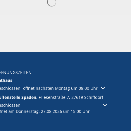
FFNUNGSZEITEN
athaus
licken, um weitere Öffnungs- oder Schließzeiten auszublenden
eschlossen:
öffnet nächsten Montag um 08:00 Uhr
ußenstelle Spaden,
Friesenstraße 7, 27619 Schiffdorf
licken, um weitere Öffnungs- oder Schließzeiten auszublenden
eschlossen:
ffnet am Donnerstag, 27.08.2026 um 15:00 Uhr