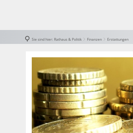
Rath
Bek
Sie sind hier:
Rathaus & Politik
Finanzen
Erstattungen
Fin
Erstattungen
Gem
Öffe
Wah
Polit
Rat
Ste