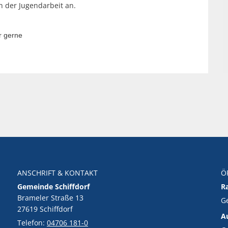
n der Jugendarbeit an.
r gerne
ANSCHRIFT & KONTAKT
Ö
Gemeinde Schiffdorf
R
Brameler Straße 13
K
G
27619 Schiffdorf
A
Telefon:
04706 181-0