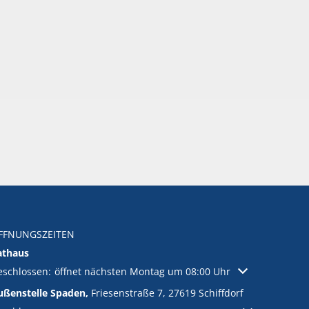
FFNUNGSZEITEN
athaus
licken, um weitere Öffnungs- oder Schließzeiten auszublenden
eschlossen:
öffnet nächsten Montag um 08:00 Uhr
ußenstelle Spaden,
Friesenstraße 7, 27619 Schiffdorf