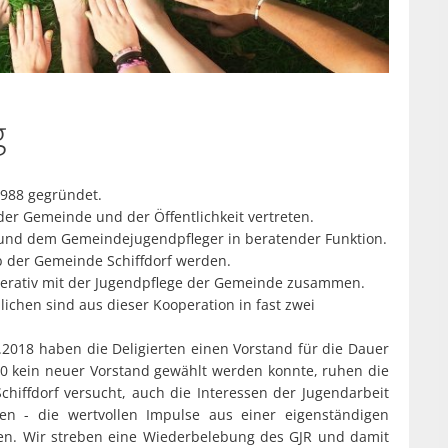
Wehden
Schiffdorf
Apotheke
Gesundheit & Senioren
Sellstedt
Defibrilla
Heiraten
Spaden
Dienstlei
Allgemein
Kindertagesstätten
Wehdel
g
Seniorenb
Bramel
Wehden
Meldeamt
Geestens
988 gegründet.
Allgemein
Schulen
Schiffdorf
er Gemeinde und der Öffentlichkeit vertreten.
Grundsch
n und dem Gemeindejugendpfleger in beratender Funktion.
Sellstedt
Wildschäden
b der Gemeinde Schiffdorf werden.
Grundschu
Spaden
erativ mit der Jugendpflege der Gemeinde zusammen.
Geestens
Wochenmärkte
Grundschu
lichen sind aus dieser Kooperation in fast zwei
Wehdel
Schiffdorf
Grundsch
Wehden
2018 haben die Deligierten einen Vorstand für die Dauer
20 kein neuer Vorstand gewählt werden konnte, ruhen die
Grundsch
Betreuung
hiffdorf versucht, auch die Interessen der Jugendarbeit
Masterpl
en - die wertvollen Impulse aus einer eigenständigen
zen. Wir streben eine Wiederbelebung des GJR und damit
Weiterfü