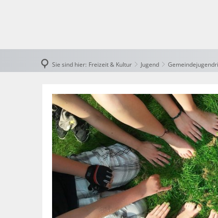
Rath
Bek
Sie sind hier:
Freizeit & Kultur
Jugend
Gemeindejugendr
Fin
Gemeindejugendring
Gem
Öffe
Wah
Polit
Rat
Ste