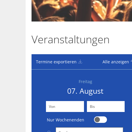
Veranstaltungen
Termine exportieren
Alle anzeigen
Freitag
07. August
Von
(Beginndatum eingeben)
Bis
(Enddatum eingeben)
Nur Wochenenden
Nur Wochenenden