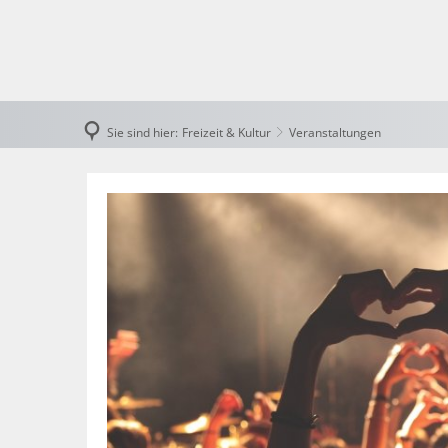
Rath
Bek
Sie sind hier:
Freizeit & Kultur
Veranstaltungen
Fin
Veranstaltungen
Gem
Öffe
Wah
Polit
Rat
Ste