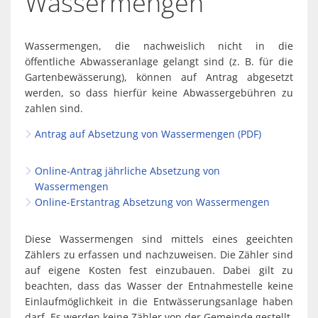
Wassermengen
Spaden
Wirtschaft
Laven
Heiraten
Schiffd
Wassermengen, die nachweislich nicht in die
Kindertagesstätten
öffentliche Abwasseranlage gelangt sind (z. B. für die
Sellsted
Gartenbewässerung), können auf Antrag abgesetzt
Meldeamt
Spaden
werden, so dass hierfür keine Abwassergebühren zu
zahlen sind.
Wehdel
Schulen
Antrag auf Absetzung von Wassermengen (PDF)
Wehde
Wildschäden
Online-Antrag jährliche Absetzung von
Wochenmärkte
Wassermengen
Online-Erstantrag Absetzung von Wassermengen
Diese Wassermengen sind mittels eines geeichten
Zählers zu erfassen und nachzuweisen. Die Zähler sind
auf eigene Kosten fest einzubauen. Dabei gilt zu
beachten, dass das Wasser der Entnahmestelle keine
Einlaufmöglichkeit in die Entwässerungsanlage haben
darf. Es werden keine Zähler von der Gemeinde gestellt.