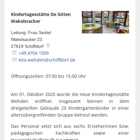
Spaden
Wirtschaft
Laven
Heiraten
Kindertagesstätte De lütten
Schiffd
Wakelsracker
Kindertagesstätten
Sellsted
Leitung: Frau Seidel
Meldeamt
Spaden
Wakelsacker 23
27619
Schiffdorf
Wehdel
Schulen
+49 4704 1509
kita-wehden@schiffdorf.de
Wehde
Wildschäden
Öffnungszeiten: 07:00 bis 15:00 Uhr
Wochenmärkte
Am 01. Oktober 2020 wurde die neue Kindertagesstätte
Wehden eröffnet. Insgesamt können in dem
dreigeteilten Gebäude 25 Kindergartenkinder in einer
altersübergreifenden Gruppe betreut werden.
Das Personal setzt sich aus sechs Erzieherinnen bzw.
pädagogischen Fachkräften sowie einer
Hauswirtschaftskraft zusammen.