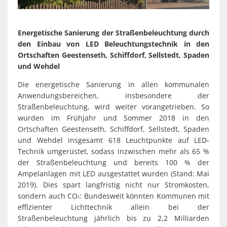
Spaden
Wirtschaft
Laven
Heiraten
Schiffd
Energetische Sanierung der Straßenbeleuchtung durch
Kindertagesstätten
den Einbau von LED Beleuchtungstechnik in den
Sellsted
Ortschaften Geestenseth, Schiffdorf, Sellstedt, Spaden
Meldeamt
Spaden
und Wehdel
Wehdel
Die energetische Sanierung in allen kommunalen
Schulen
Anwendungsbereichen, insbesondere der
Wehde
Straßenbeleuchtung, wird weiter vorangetrieben. So
Wildschäden
wurden im Frühjahr und Sommer 2018 in den
Ortschaften Geestenseth, Schiffdorf, Sellstedt, Spaden
Wochenmärkte
und Wehdel insgesamt 618 Leuchtpunkte auf LED-
Technik umgerüstet, sodass inzwischen mehr als 65 %
der Straßenbeleuchtung und bereits 100 % der
Ampelanlagen mit LED ausgestattet wurden (Stand: Mai
2019). Dies spart langfristig nicht nur Stromkosten,
sondern auch CO
: Bundesweit könnten Kommunen mit
²
effizienter Lichttechnik allein bei der
Straßenbeleuchtung jährlich bis zu 2,2 Milliarden