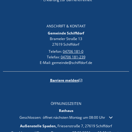
ANSCHRIFT & KONTAKT
Gemeinde Schiffdorf
Brameler Straße 13
27619 Schiffdorf
Telefon:
04706 181-0
Telefax:
04706 181-239
E-Mail: gemeinde@schiffdorf.de
Barriere melden
ÖFFNUNGSZEITEN
Rathaus
Klicken, um weitere Öffnungs- oder Schließzeiten auszublenden
Geschlossen:
öffnet nächsten Montag um 08:00 Uhr
Außenstelle Spaden,
Friesenstraße 7, 27619 Schiffdorf