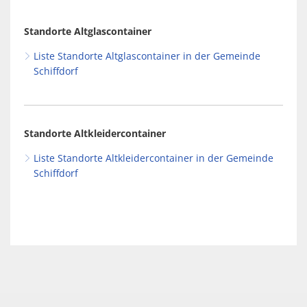
Spaden
Wirtschaft
Laven
Heiraten
Standorte Altglascontainer
Schiffd
Kindertagesstätten
Liste Standorte Altglascontainer in der Gemeinde
Sellsted
Schiffdorf
Meldeamt
Spaden
Wehdel
Schulen
Standorte Altkleidercontainer
Wehde
Wildschäden
Liste Standorte Altkleidercontainer in der Gemeinde
Schiffdorf
Wochenmärkte