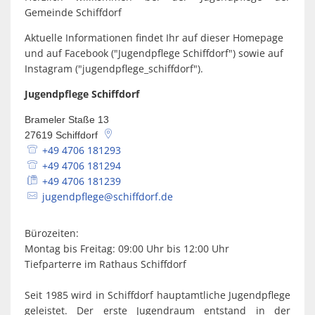
Spaden
Wirtschaft
Gemeinde Schiffdorf
Laven
Heiraten
Aktuelle Informationen findet Ihr auf dieser Homepage
Schiffd
Kindertagesstätten
und auf Facebook ("Jugendpflege Schiffdorf") sowie auf
Sellsted
Instagram ("jugendpflege_schiffdorf").
Meldeamt
Spaden
Jugendpflege Schiffdorf
Wehdel
Schulen
Brameler Staße 13
27619
Schiffdorf
Wehde
Wildschäden
+49 4706 181293
+49 4706 181294
+49 4706 181239
Wochenmärkte
jugendpflege@schiffdorf.de
Bürozeiten:
Montag bis Freitag: 09:00 Uhr bis 12:00 Uhr
Tiefparterre im Rathaus Schiffdorf
Seit 1985 wird in Schiffdorf hauptamtliche Jugendpflege
geleistet. Der erste Jugendraum entstand in der