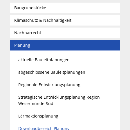
Spaden
Wirtschaft
Laven
Baugrundstücke
Heiraten
Schiffd
Klimaschutz & Nachhaltigkeit
Kindertagesstätten
Sellsted
Nachbarrecht
Meldeamt
Spaden
Planung
Wehdel
Schulen
Wehde
aktuelle Bauleitplanungen
Wildschäden
abgeschlossene Bauleitplanungen
Wochenmärkte
Regionale Entwicklungsplanung
Strategische Entwicklungsplanung Region
Wesermünde-Süd
Lärmaktionsplanung
Downloadbereich Planung