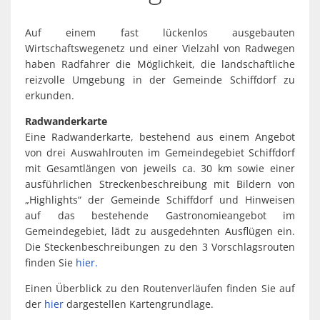
Spaden
Wirtschaft
Laven
Heiraten
Auf einem fast lückenlos ausgebauten
Schiffd
Wirtschaftswegenetz und einer Vielzahl von Radwegen
Kindertagesstätten
haben Radfahrer die Möglichkeit, die landschaftliche
Sellsted
reizvolle Umgebung in der Gemeinde Schiffdorf zu
Meldeamt
Spaden
erkunden.
Wehdel
Schulen
Radwanderkarte
Eine Radwanderkarte, bestehend aus einem Angebot
Wehde
Wildschäden
von drei Auswahlrouten im Gemeindegebiet Schiffdorf
mit Gesamtlängen von jeweils ca. 30 km sowie einer
ausführlichen Streckenbeschreibung mit Bildern von
Wochenmärkte
„Highlights“ der Gemeinde Schiffdorf und Hinweisen
auf das bestehende Gastronomieangebot im
Gemeindegebiet, lädt zu ausgedehnten Ausflügen ein.
Die Steckenbeschreibungen zu den 3 Vorschlagsrouten
finden Sie
hier.
Einen Überblick zu den Routenverläufen finden Sie auf
der
hier
dargestellen Kartengrundlage.