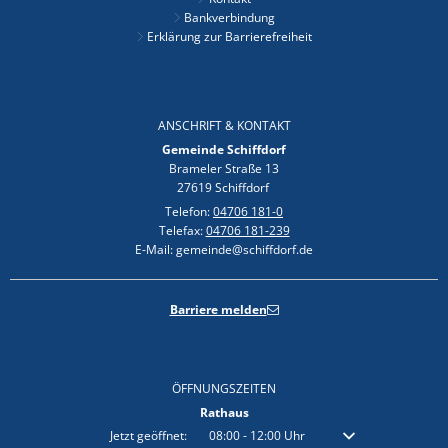
Bankverbindung
Erklärung zur Barrierefreiheit
ANSCHRIFT & KONTAKT
Gemeinde Schiffdorf
Brameler Straße 13
27619 Schiffdorf
Telefon:
04706 181-0
Telefax:
04706 181-239
E-Mail: gemeinde@schiffdorf.de
Barriere melden
ÖFFNUNGSZEITEN
Rathaus
Klicken, um weitere Öffnungs- oder Schließzeiten auszublenden
Jetzt geöffnet:
08:00
-
12:00
Uhr
Von 08:00 bis 12:00 