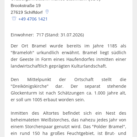
Spaden
Wirtschaft
Brookstraße 19
Laven
Heiraten
27619
Schiffdorf
Schiffd
+49 4706 1421
Kindertagesstätten
Sellsted
Einwohner: 717 (Stand: 31.07.2026)
Meldeamt
Spaden
Der Ort Bramel wurde bereits im Jahre 1185 als
Wehdel
Schulen
"Brameloh" urkundlich erwähnt. Bramel liegt südlich
der Geeste in Form eines Haufendorfes inmitten einer
Wehde
Wildschäden
landwirtschaftlich geprägten Kulturlandschaft.
Wochenmärkte
Den Mittelpunkt der Ortschaft stellt die
"Dreikönigskirche" dar. Der separat stehende
Glockenturm ist nach Schätzungen ca. 1.000 Jahre alt,
er soll um 1005 erbaut worden sein.
Inmitten des Altortes befindet sich ein Nest des
beheimateten Weißstorches, das nahezu jedes Jahr von
einem Storchenpaar genutzt wird. Das "Polder Bramel",
ein rund 150 ha großes Feuchtgebiet, ist Brut- und