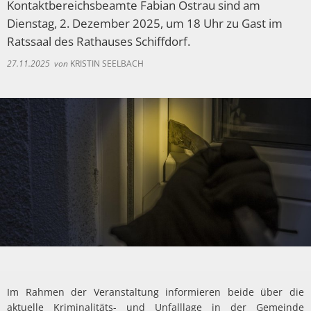
Spaden
Kontaktbereichsbeamte Fabian Ostrau sind am
Wirtschaft
Laven
Heiraten
Dienstag, 2. Dezember 2025, um 18 Uhr zu Gast im
Ratssaal des Rathauses Schiffdorf.
Schiffd
Kindertagesstätten
27.11.2025
von
KRISTIN SEELBACH
Sellsted
Meldeamt
Spaden
Wehdel
Schulen
Wehde
Wildschäden
Wochenmärkte
Im Rahmen der Veranstaltung informieren beide über die
aktuelle Kriminalitäts- und Unfalllage in der Gemeinde