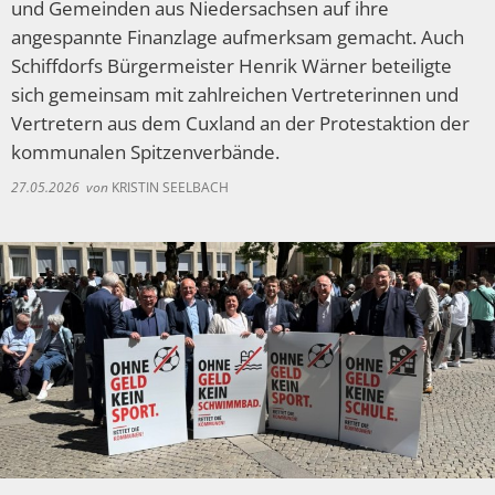
Spaden
und Gemeinden aus Niedersachsen auf ihre
Wirtschaft
Laven
Heiraten
angespannte Finanzlage aufmerksam gemacht. Auch
Schiffdorfs Bürgermeister Henrik Wärner beteiligte
Schiffd
Kindertagesstätten
sich gemeinsam mit zahlreichen Vertreterinnen und
Sellsted
Vertretern aus dem Cuxland an der Protestaktion der
Meldeamt
Spaden
kommunalen Spitzenverbände.
Wehdel
Schulen
27.05.2026
von
KRISTIN SEELBACH
Wehde
Wildschäden
Wochenmärkte