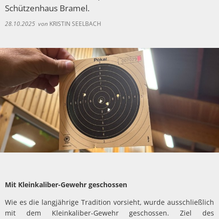
Spaden
Wirtschaft
Schützenhaus Bramel.
Laven
Heiraten
28.10.2025
von
KRISTIN SEELBACH
Schiffd
Kindertagesstätten
Sellsted
Meldeamt
Spaden
Wehdel
Schulen
Wehde
Wildschäden
Wochenmärkte
Mit Kleinkaliber-Gewehr geschossen
Wie es die langjährige Tradition vorsieht, wurde ausschließlich
mit dem Kleinkaliber-Gewehr geschossen. Ziel des