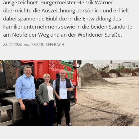
Spaden
ausgezeichnet. Bürgermeister Henrik Wärner
Wirtschaft
Laven
Heiraten
überreichte die Auszeichnung persönlich und erhielt
dabei spannende Einblicke in die Entwicklung des
Schiffd
Kindertagesstätten
Familienunternehmens sowie in die beiden Standorte
Sellsted
am Neufelder Weg und an der Wehdener Straße.
Meldeamt
Spaden
28.05.2026
von
KRISTIN SEELBACH
Wehdel
Schulen
Wehde
Wildschäden
Wochenmärkte