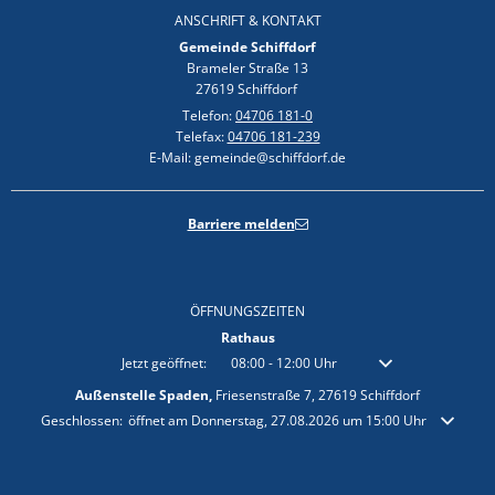
ANSCHRIFT & KONTAKT
Gemeinde Schiffdorf
Brameler Straße 13
27619 Schiffdorf
Telefon:
04706 181-0
Telefax:
04706 181-239
E-Mail: gemeinde@schiffdorf.de
Barriere melden
ÖFFNUNGSZEITEN
Rathaus
Klicken, um weitere Öffnungs- oder Schließzeiten auszublenden
Jetzt geöffnet:
08:00
-
12:00
Uhr
Von 08:00 bis 12:00 
Außenstelle Spaden,
Friesenstraße 7, 27619 Schiffdorf
Klicken, um weitere Öffnungs- oder Schließzeiten auszublenden
Geschlossen:
öffnet am Donnerstag, 27.08.2026 um 15:00 Uhr